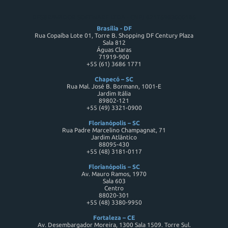
DESBRAVADOR SOFTWARE LTDA - CNPJ 82176983000186
Brasília - DF
Rua Copaíba Lote 01, Torre B. Shopping DF Century Plaza
Sala 812
Águas Claras
71919-900
+55 (61) 3686 1771
Chapecó – SC
Rua Mal. José B. Bormann, 1001-E
Jardim Itália
89802-121
+55 (49) 3321-0900
Florianópolis – SC
Rua Padre Marcelino Champagnat, 71
Jardim Atlântico
88095-430
+55 (48) 3181-0117
Florianópolis – SC
Av. Mauro Ramos, 1970
Sala 603
Centro
88020-301
+55 (48) 3380-9950
Fortaleza – CE
Av. Desembargador Moreira, 1300 Sala 1509. Torre Sul.