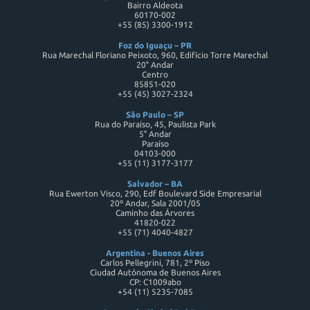
Bairro Aldeota
60170-002
+55 (85) 3300-1912
Foz do Iguaçu – PR
Rua Marechal Floriano Peixoto, 960, Edifício Torre Marechal
20° Andar
Centro
85851-020
+55 (45) 3027-2324
São Paulo – SP
Rua do Paraíso, 45, Paulista Park
5° Andar
Paraíso
04103-000
+55 (11) 3177-3177
Salvador – BA
Rua Ewerton Visco, 290, Edf Boulevard Side Empresarial
20º Andar, Sala 2001/05
Caminho das Árvores
41820-022
+55 (71) 4040-4827
Argentina - Buenos Aires
Carlos Pellegrini, 781, 2º Piso
Ciudad Autónoma de Buenos Aires
CP: C1009abo
+54 (11) 5235-7085