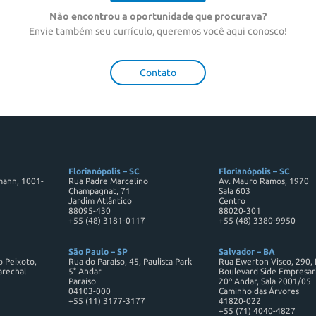
Não encontrou a oportunidade que procurava?
Envie também seu currículo, queremos você aqui conosco!
Contato
Florianópolis – SC
Florianópolis – SC
mann, 1001-
Rua Padre Marcelino
Av. Mauro Ramos, 1970
Champagnat, 71
Sala 603
Jardim Atlântico
Centro
88095-430
88020-301
+55 (48) 3181-0117
+55 (48) 3380-9950
São Paulo – SP
Salvador – BA
o Peixoto,
Rua do Paraíso, 45, Paulista Park
Rua Ewerton Visco, 290,
arechal
5° Andar
Boulevard Side Empresari
Paraíso
20º Andar, Sala 2001/05
04103-000
Caminho das Árvores
+55 (11) 3177-3177
41820-022
+55 (71) 4040-4827