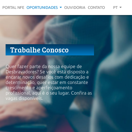
PORTAL NFE
OPORTUNIDADES
OUVIDORIA
CONTATO
PT
Trabalhe Conosco
Quer fazer parte da nossa equipe de 
Desbravadores? Se você está disposto a 
encarar novos desafios com dedicação e 
determinação, quer estar em constante 
crescimento e aperfeiçoamento 
profissional, aqui é o seu lugar. Confira as 
vagas disponíveis.