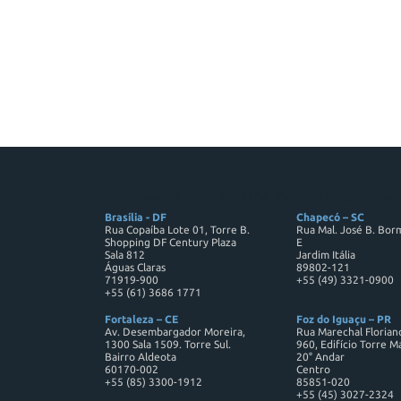
DESBRAVADOR SOFTWARE LTDA - CNPJ 82176983000186
Brasília - DF
Chapecó – SC
Rua Copaíba Lote 01, Torre B.
Rua Mal. José B. Bor
Shopping DF Century Plaza
E
Sala 812
Jardim Itália
Águas Claras
89802-121
71919-900
+55 (49) 3321-0900
+55 (61) 3686 1771
Fortaleza – CE
Foz do Iguaçu – PR
Av. Desembargador Moreira,
Rua Marechal Florian
1300 Sala 1509. Torre Sul.
960, Edifício Torre M
Bairro Aldeota
20° Andar
60170-002
Centro
+55 (85) 3300-1912
85851-020
+55 (45) 3027-2324