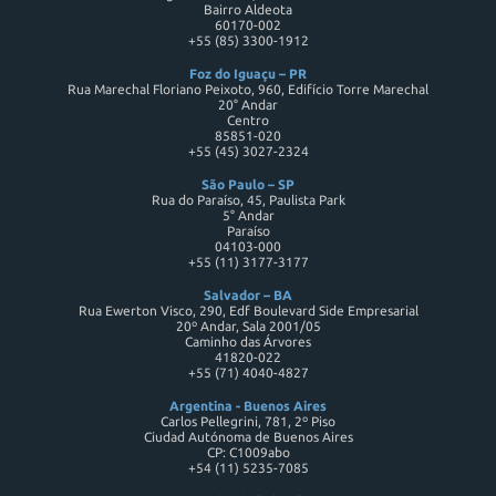
Bairro Aldeota
60170-002
+55 (85) 3300-1912
Foz do Iguaçu – PR
Rua Marechal Floriano Peixoto, 960, Edifício Torre Marechal
20° Andar
Centro
85851-020
+55 (45) 3027-2324
São Paulo – SP
Rua do Paraíso, 45, Paulista Park
5° Andar
Paraíso
04103-000
+55 (11) 3177-3177
Salvador – BA
Rua Ewerton Visco, 290, Edf Boulevard Side Empresarial
20º Andar, Sala 2001/05
Caminho das Árvores
41820-022
+55 (71) 4040-4827
Argentina - Buenos Aires
Carlos Pellegrini, 781, 2º Piso
Ciudad Autónoma de Buenos Aires
CP: C1009abo
+54 (11) 5235-7085