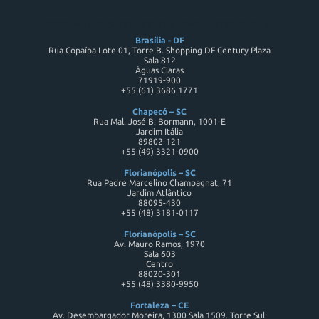
DESBRAVADOR SOFTWARE LTDA - CNPJ 82176983000186
Brasília - DF
Rua Copaíba Lote 01, Torre B. Shopping DF Century Plaza
Sala 812
Águas Claras
71919-900
+55 (61) 3686 1771
Chapecó – SC
Rua Mal. José B. Bormann, 1001-E
Jardim Itália
89802-121
+55 (49) 3321-0900
Florianópolis – SC
Rua Padre Marcelino Champagnat, 71
Jardim Atlântico
88095-430
+55 (48) 3181-0117
Florianópolis – SC
Av. Mauro Ramos, 1970
Sala 603
Centro
88020-301
+55 (48) 3380-9950
Fortaleza – CE
Av. Desembargador Moreira, 1300 Sala 1509. Torre Sul.