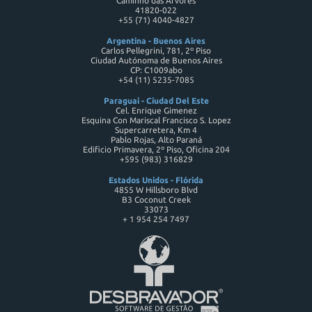
Caminho das Árvores
41820-022
+55 (71) 4040-4827
Argentina - Buenos Aires
Carlos Pellegrini, 781, 2º Piso
Ciudad Autónoma de Buenos Aires
CP: C1009abo
+54 (11) 5235-7085
Paraguai - Ciudad Del Este
Cel. Enrique Gimenez
Esquina Con Mariscal Francisco S. Lopez
Supercarretera, Km 4
Pablo Rojas, Alto Paraná
Edificio Primavera, 2º Piso, Oficina 204
+595 (983) 316829
Estados Unidos - Flórida
4855 W Hillsboro Blvd
B3 Coconut Creek
33073
+ 1 954 254 7497