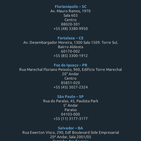
Florianópolis – SC
Av. Mauro Ramos, 1970
Sala 603
Centro
88020-301
+55 (48) 3380-9950
Fortaleza – CE
Av. Desembargador Moreira, 1300 Sala 1509. Torre Sul.
Bairro Aldeota
60170-002
+55 (85) 3300-1912
Foz do Iguaçu – PR
Rua Marechal Floriano Peixoto, 960, Edifício Torre Marechal
20° Andar
Centro
85851-020
+55 (45) 3027-2324
São Paulo – SP
Rua do Paraíso, 45, Paulista Park
5° Andar
Paraíso
04103-000
+55 (11) 3177-3177
Salvador – BA
Rua Ewerton Visco, 290, Edf Boulevard Side Empresarial
20º Andar, Sala 2001/05