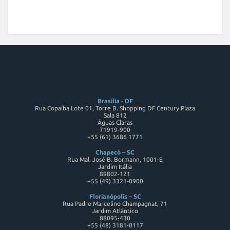
DESBRAVADOR SOFTWARE LTDA - CNPJ 82176983000186
Brasília - DF
Rua Copaíba Lote 01, Torre B. Shopping DF Century Plaza
Sala 812
Águas Claras
71919-900
+55 (61) 3686 1771
Chapecó – SC
Rua Mal. José B. Bormann, 1001-E
Jardim Itália
89802-121
+55 (49) 3321-0900
Florianópolis – SC
Rua Padre Marcelino Champagnat, 71
Jardim Atlântico
88095-430
+55 (48) 3181-0117