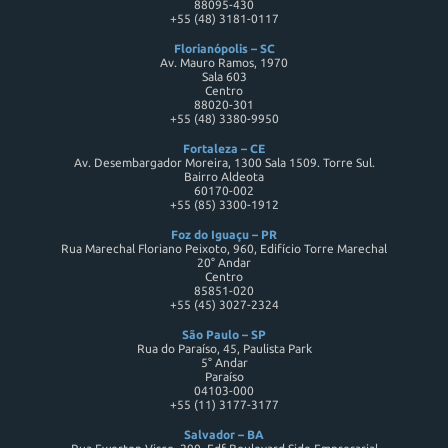
88095-430
+55 (48) 3181-0117
Florianópolis – SC
Av. Mauro Ramos, 1970
Sala 603
Centro
88020-301
+55 (48) 3380-9950
Fortaleza – CE
Av. Desembargador Moreira, 1300 Sala 1509. Torre Sul.
Bairro Aldeota
60170-002
+55 (85) 3300-1912
Foz do Iguaçu – PR
Rua Marechal Floriano Peixoto, 960, Edifício Torre Marechal
20° Andar
Centro
85851-020
+55 (45) 3027-2324
São Paulo – SP
Rua do Paraíso, 45, Paulista Park
5° Andar
Paraíso
04103-000
+55 (11) 3177-3177
Salvador – BA