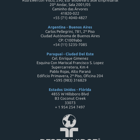
Rua Ewerton Visco, 290, Edf Boulevard Side Empresarial
20º Andar, Sala 2001/05
Caminho das Árvores
41820-022
+55 (71) 4040-4827
Argentina - Buenos Aires
Carlos Pellegrini, 781, 2º Piso
Ciudad Autónoma de Buenos Aires
CP: C1009abo
+54 (11) 5235-7085
Paraguai - Ciudad Del Este
Cel. Enrique Gimenez
Esquina Con Mariscal Francisco S. Lopez
Supercarretera, Km 4
Pablo Rojas, Alto Paraná
Edificio Primavera, 2º Piso, Oficina 204
+595 (983) 316829
Estados Unidos - Flórida
4855 W Hillsboro Blvd
B3 Coconut Creek
33073
+ 1 954 254 7497