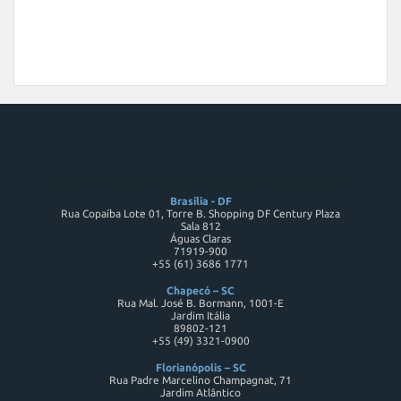
DESBRAVADOR SOFTWARE LTDA - CNPJ 82176983000186
Brasília - DF
Rua Copaíba Lote 01, Torre B. Shopping DF Century Plaza
Sala 812
Águas Claras
71919-900
+55 (61) 3686 1771
Chapecó – SC
Rua Mal. José B. Bormann, 1001-E
Jardim Itália
89802-121
+55 (49) 3321-0900
Florianópolis – SC
Rua Padre Marcelino Champagnat, 71
Jardim Atlântico