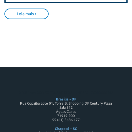
Leia mais
DESBRAVADOR SOFTWARE LTDA - CNPJ 82176983000186
Brasília - DF
Rua Copaíba Lote 01, Torre B. Shopping DF Century Plaza
Sala 812
Águas Claras
71919-900
+55 (61) 3686 1771
Chapecó – SC