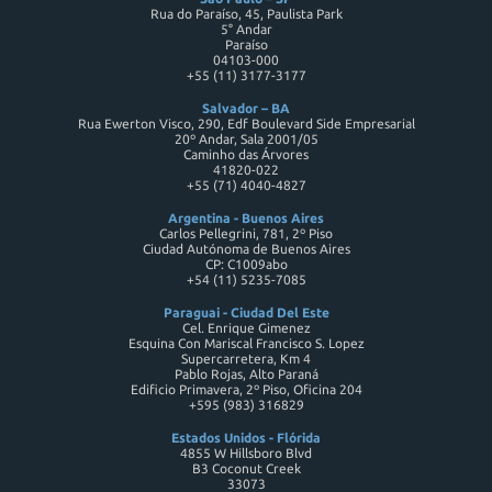
Rua do Paraíso, 45, Paulista Park
5° Andar
Paraíso
04103-000
+55 (11) 3177-3177
Salvador – BA
Rua Ewerton Visco, 290, Edf Boulevard Side Empresarial
20º Andar, Sala 2001/05
Caminho das Árvores
41820-022
+55 (71) 4040-4827
Argentina - Buenos Aires
Carlos Pellegrini, 781, 2º Piso
Ciudad Autónoma de Buenos Aires
CP: C1009abo
+54 (11) 5235-7085
Paraguai - Ciudad Del Este
Cel. Enrique Gimenez
Esquina Con Mariscal Francisco S. Lopez
Supercarretera, Km 4
Pablo Rojas, Alto Paraná
Edificio Primavera, 2º Piso, Oficina 204
+595 (983) 316829
Estados Unidos - Flórida
4855 W Hillsboro Blvd
B3 Coconut Creek
33073