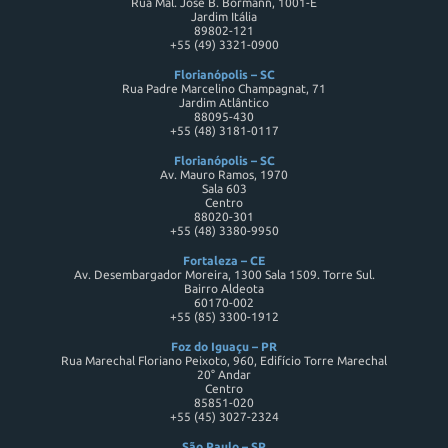
Rua Mal. José B. Bormann, 1001-E
Jardim Itália
89802-121
+55 (49) 3321-0900
Florianópolis – SC
Rua Padre Marcelino Champagnat, 71
Jardim Atlântico
88095-430
+55 (48) 3181-0117
Florianópolis – SC
Av. Mauro Ramos, 1970
Sala 603
Centro
88020-301
+55 (48) 3380-9950
Fortaleza – CE
Av. Desembargador Moreira, 1300 Sala 1509. Torre Sul.
Bairro Aldeota
60170-002
+55 (85) 3300-1912
Foz do Iguaçu – PR
Rua Marechal Floriano Peixoto, 960, Edifício Torre Marechal
20° Andar
Centro
85851-020
+55 (45) 3027-2324
São Paulo – SP