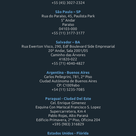
+55 (45) 3027-2324
São Paulo – SP
Rua do Paraíso, 45, Paulista Park
5° Andar
Paraíso
04103-000
+55 (11) 3177-3177
Salvador – BA
Rua Ewerton Visco, 290, Edf Boulevard Side Empresarial
20º Andar, Sala 2001/05
Caminho das Árvores
41820-022
+55 (71) 4040-4827
Argentina - Buenos Aires
Carlos Pellegrini, 781, 2º Piso
Ciudad Autónoma de Buenos Aires
CP: C1009abo
+54 (11) 5235-7085
Paraguai - Ciudad Del Este
Cel. Enrique Gimenez
Esquina Con Mariscal Francisco S. Lopez
Supercarretera, Km 4
Pablo Rojas, Alto Paraná
Edificio Primavera, 2º Piso, Oficina 204
+595 (983) 316829
Estados Unidos - Flórida