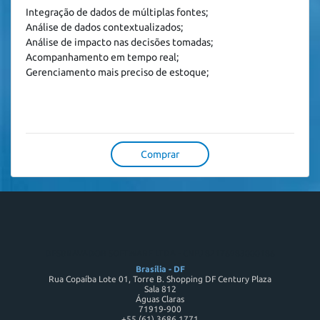
Integração de dados de múltiplas fontes; 

Análise de dados contextualizados; 

Análise de impacto nas decisões tomadas; 

Acompanhamento em tempo real;

Gerenciamento mais preciso de estoque;
Comprar
DESBRAVADOR SOFTWARE LTDA - CNPJ 82176983000186
Brasília - DF
Rua Copaíba Lote 01, Torre B. Shopping DF Century Plaza
Sala 812
Águas Claras
71919-900
+55 (61) 3686 1771