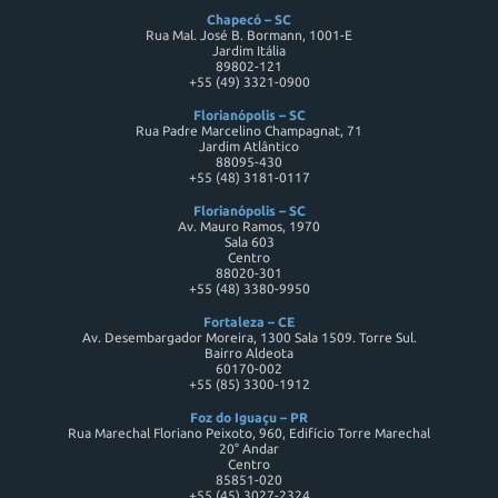
Chapecó – SC
Rua Mal. José B. Bormann, 1001-E
Jardim Itália
89802-121
+55 (49) 3321-0900
Florianópolis – SC
Rua Padre Marcelino Champagnat, 71
Jardim Atlântico
88095-430
+55 (48) 3181-0117
Florianópolis – SC
Av. Mauro Ramos, 1970
Sala 603
Centro
88020-301
+55 (48) 3380-9950
Fortaleza – CE
Av. Desembargador Moreira, 1300 Sala 1509. Torre Sul.
Bairro Aldeota
60170-002
+55 (85) 3300-1912
Foz do Iguaçu – PR
Rua Marechal Floriano Peixoto, 960, Edifício Torre Marechal
20° Andar
Centro
85851-020
+55 (45) 3027-2324