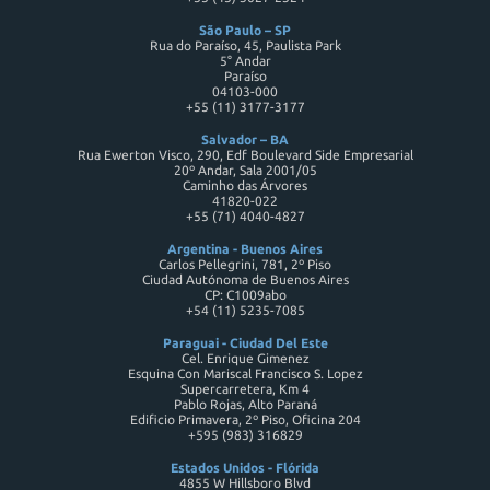
São Paulo – SP
Rua do Paraíso, 45, Paulista Park
5° Andar
Paraíso
04103-000
+55 (11) 3177-3177
Salvador – BA
Rua Ewerton Visco, 290, Edf Boulevard Side Empresarial
20º Andar, Sala 2001/05
Caminho das Árvores
41820-022
+55 (71) 4040-4827
Argentina - Buenos Aires
Carlos Pellegrini, 781, 2º Piso
Ciudad Autónoma de Buenos Aires
CP: C1009abo
+54 (11) 5235-7085
Paraguai - Ciudad Del Este
Cel. Enrique Gimenez
Esquina Con Mariscal Francisco S. Lopez
Supercarretera, Km 4
Pablo Rojas, Alto Paraná
Edificio Primavera, 2º Piso, Oficina 204
+595 (983) 316829
Estados Unidos - Flórida
4855 W Hillsboro Blvd