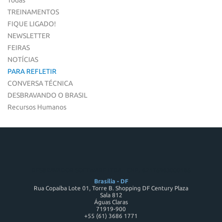
TREINAMENTOS
FIQUE LIGADO!
NEWSLETTER
FEIRAS
NOTÍCIAS
PARA REFLETIR
CONVERSA TÉCNICA
DESBRAVANDO O BRASIL
Recursos Humanos
DESBRAVADOR SOFTWARE LTDA - CNPJ 82176983000186
Brasília - DF
Rua Copaíba Lote 01, Torre B. Shopping DF Century Plaza
Sala 812
Águas Claras
71919-900
+55 (61) 3686 1771