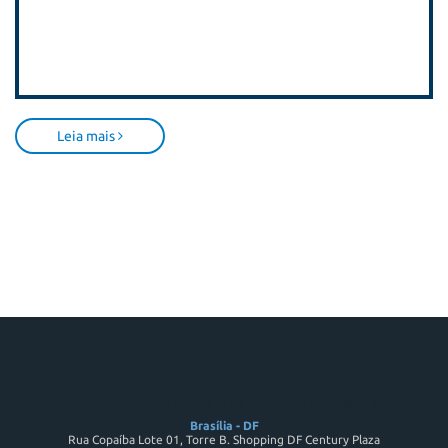
Leia mais
DESBRAVADOR SOFTWARE LTDA - CNPJ 82176983000186
Brasília - DF
Rua Copaíba Lote 01, Torre B. Shopping DF Century Plaza