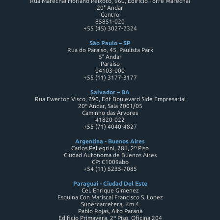
Rua Marechal Floriano Peixoto, 960, Edifício Torre Marechal
20° Andar
Centro
85851-020
+55 (45) 3027-2324
São Paulo – SP
Rua do Paraíso, 45, Paulista Park
5° Andar
Paraíso
04103-000
+55 (11) 3177-3177
Salvador – BA
Rua Ewerton Visco, 290, Edf Boulevard Side Empresarial
20º Andar, Sala 2001/05
Caminho das Árvores
41820-022
+55 (71) 4040-4827
Argentina - Buenos Aires
Carlos Pellegrini, 781, 2º Piso
Ciudad Autónoma de Buenos Aires
CP: C1009abo
+54 (11) 5235-7085
Paraguai - Ciudad Del Este
Cel. Enrique Gimenez
Esquina Con Mariscal Francisco S. Lopez
Supercarretera, Km 4
Pablo Rojas, Alto Paraná
Edificio Primavera, 2º Piso, Oficina 204